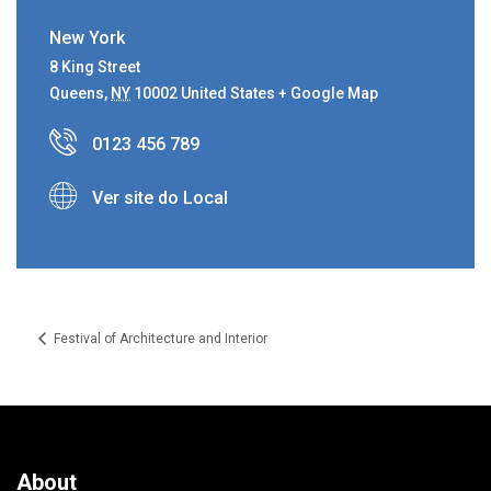
New York
8 King Street
Queens
,
NY
10002
United States
+ Google Map
0123 456 789
Ver site do Local
Festival of Architecture and Interior
About